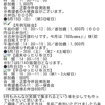
時 間：11：00～12：00
参加費：1,000円
会 場：正雲寺併設美術館
※希望者のみ昼食会がございます。
お弁当/６００円
●9月15日（日）（第3日曜日）
【月例写経会】
午前の部：10：00～12：00／参加費：1,600円（６００
円はお弁当代）
※お弁当は月替わりです。今月は「808yamaji」様(初
お目見えです)
午後の部：14：00～15：30／参加費：1,000円
※お持帰り予約承ります。
●9月7日・28日（土）（第2・4土曜日）
【週末ゆったり寺ヨガ】
時 間：14：00～15：00
※9/7は9/14の振替日となります。
●9月日3日・１７日（火）
【平日ゆったり寺ヨガ】
時 間：10：30～11：30（第1・3火曜日）
参加費：500円
会 場：正雲寺併設美術館
※希望者のみ11：30～昼食会
（味里屋様お弁当600円）
＿＿＿＿＿＿＿＿＿＿＿＿＿＿＿＿
9月もみんなが笑顔で集まれるという場を少しでも作っ
ていきたいと思います。
ご興味ございます方は、是非ご参加いただけましたら幸