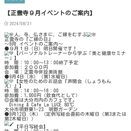
【正雲寺９月イベントのご案内】
2024/08/31
人、寺、仏さまに、ご縁をむすぶ
正雲寺の『ご縁の日』
～9月 イベントのご案内～
●９月１日（日）明日開催です！
【パーソナルトレーナーから学ぶ「美と健康セミナ
ー」】
時 間：10：00～13：00終了予定
参加費：２０００円
会 場：正雲寺併設美術館
●9月4日（水）（第1水曜日）
【女性のためのお話会『声聞会（しょうもん
え）』】
時 間：14：00～16：00
参加費：1,000円（飲食代として）
◎会場は大分市内のカフェです。
Dining & Cafe La LUCE 80℃
大分市明野東1-23 明野ガーデン
●9月12日（木）（定例写経会直前の木曜日（第3または
第2木曜日））
【平日写経会】