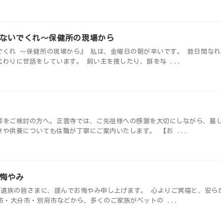
ないでくれ～保健所の現場から
くれ ～保健所の現場から』 私は、金曜日の朝が辛いです。 数日間な
わりに世話をしています。 飼い主を捜したり、餌を与 ...
葬をご検討の方へ。正雲寺では、ご先祖様への感謝を大切にしながら、墓
や供養についても住職が丁寧にご案内いたします。 【お ...
悔やみ
ご遺族の皆さまに、謹んでお悔やみ申し上げます。 心よりご冥福と、安ら
市・大分市・別府市などから、多くのご家族がペットの ...