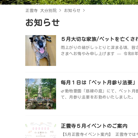
正雲寺 大分別院
>
お知らせ
>
お知らせ
５月大切な家族/ペットを亡くさ
雨上がりの緑がしっとりと深まる頃、皆
さまへお悔やみ申し上げます — 令和8年
毎月１日は「ペット月参り法要」
🌿動物霊園「慈縁の庭」にて、ペット月
て、月参り法要をお勤めいたしました。 
正雲寺５月イベントのご案内
【5月正雲寺イベント案内】 正雲寺では